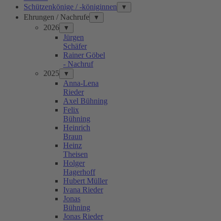
Schützenkönige / -königinnen
▼
Ehrungen / Nachrufe
▼
2026
▼
Jürgen
Schäfer
Rainer Göbel
- Nachruf
2025
▼
Anna-Lena
Rieder
Axel Bühning
Felix
Bühning
Heinrich
Braun
Heinz
Theisen
Holger
Hagerhoff
Hubert Müller
Ivana Rieder
Jonas
Bühning
Jonas Rieder