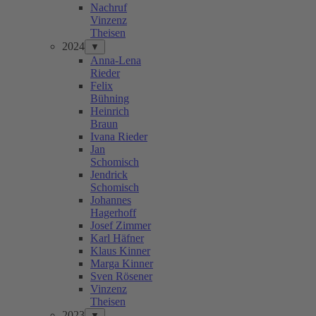
Nachruf
Vinzenz
Theisen
2024
▼
Anna-Lena
Rieder
Felix
Bühning
Heinrich
Braun
Ivana Rieder
Jan
Schomisch
Jendrick
Schomisch
Johannes
Hagerhoff
Josef Zimmer
Karl Häfner
Klaus Kinner
Marga Kinner
Sven Rösener
Vinzenz
Theisen
2023
▼