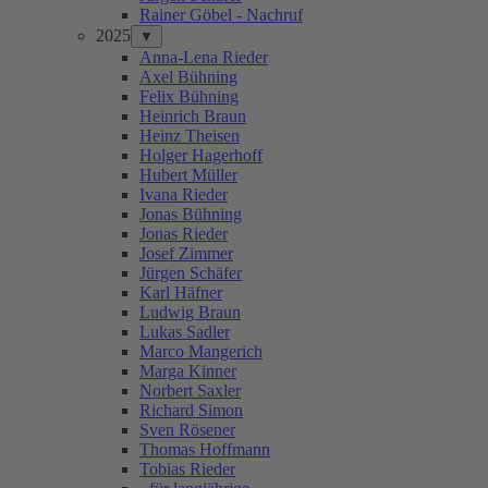
Rainer Göbel - Nachruf
2025
▼
Anna-Lena Rieder
Axel Bühning
Felix Bühning
Heinrich Braun
Heinz Theisen
Holger Hagerhoff
Hubert Müller
Ivana Rieder
Jonas Bühning
Jonas Rieder
Josef Zimmer
Jürgen Schäfer
Karl Häfner
Ludwig Braun
Lukas Sadler
Marco Mangerich
Marga Kinner
Norbert Saxler
Richard Simon
Sven Rösener
Thomas Hoffmann
Tobias Rieder