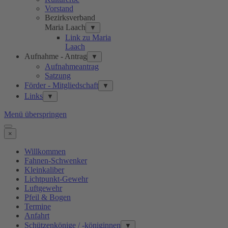
Vorstand
Bezirksverband
Maria Laach
▼
Link zu Maria
Laach
Aufnahme - Antrag
▼
Aufnahmeantrag
Satzung
Förder - Mitgliedschaft
▼
Links
▼
Menü überspringen
×
Willkommen
Fahnen-Schwenker
Kleinkaliber
Lichtpunkt-Gewehr
Luftgewehr
Pfeil & Bogen
Termine
Anfahrt
Schützenkönige / -königinnen
▼