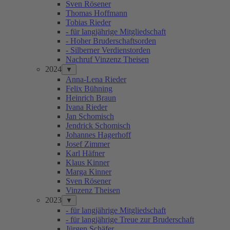
Sven Rösener
Thomas Hoffmann
Tobias Rieder
- für langjährige Mitgliedschaft
- Hoher Bruderschaftsorden
- Silberner Verdienstorden
Nachruf Vinzenz Theisen
2024
▼
Anna-Lena Rieder
Felix Bühning
Heinrich Braun
Ivana Rieder
Jan Schomisch
Jendrick Schomisch
Johannes Hagerhoff
Josef Zimmer
Karl Häfner
Klaus Kinner
Marga Kinner
Sven Rösener
Vinzenz Theisen
2023
▼
- für langjährige Mitgliedschaft
- für langjährige Treue zur Bruderschaft
Jürgen Schäfer