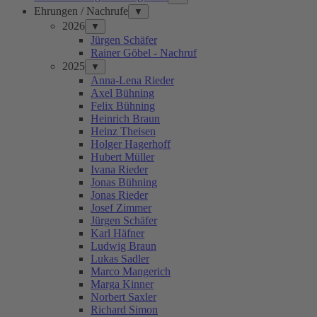
Ehrungen / Nachrufe
▼
2026
▼
Jürgen Schäfer
Rainer Göbel - Nachruf
2025
▼
Anna-Lena Rieder
Axel Bühning
Felix Bühning
Heinrich Braun
Heinz Theisen
Holger Hagerhoff
Hubert Müller
Ivana Rieder
Jonas Bühning
Jonas Rieder
Josef Zimmer
Jürgen Schäfer
Karl Häfner
Ludwig Braun
Lukas Sadler
Marco Mangerich
Marga Kinner
Norbert Saxler
Richard Simon