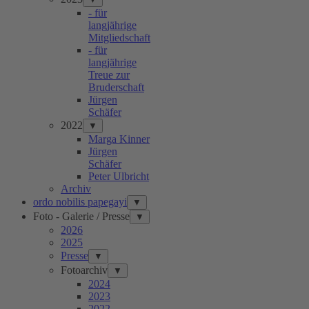
- für
langjährige
Mitgliedschaft
- für
langjährige
Treue zur
Bruderschaft
Jürgen
Schäfer
2022
▼
Marga Kinner
Jürgen
Schäfer
Peter Ulbricht
Archiv
ordo nobilis papegayi
▼
Foto - Galerie / Presse
▼
2026
2025
Presse
▼
Fotoarchiv
▼
2024
2023
2022