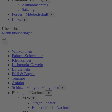
Aufnahme - Antrag
▼
Aufnahmeantrag
Satzung
Förder - Mitgliedschaft
▼
Links
▼
Übersicht:
Menü überspringen
×
Willkommen
Fahnen-Schwenker
Kleinkaliber
Lichtpunkt-Gewehr
Luftgewehr
Pfeil & Bogen
Termine
Anfahrt
Schützenkönige / -königinnen
▼
Ehrungen / Nachrufe
▼
2026
▼
Jürgen Schäfer
Rainer Göbel - Nachruf