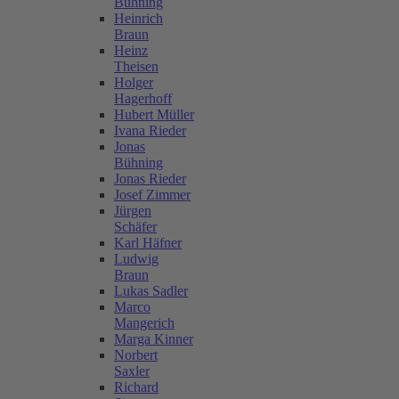
Bühning
Heinrich
Braun
Heinz
Theisen
Holger
Hagerhoff
Hubert Müller
Ivana Rieder
Jonas
Bühning
Jonas Rieder
Josef Zimmer
Jürgen
Schäfer
Karl Häfner
Ludwig
Braun
Lukas Sadler
Marco
Mangerich
Marga Kinner
Norbert
Saxler
Richard