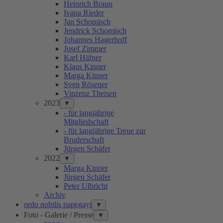
Heinrich Braun
Ivana Rieder
Jan Schomisch
Jendrick Schomisch
Johannes Hagerhoff
Josef Zimmer
Karl Häfner
Klaus Kinner
Marga Kinner
Sven Rösener
Vinzenz Theisen
2023
▼
- für langjährige
Mitgliedschaft
- für langjährige Treue zur
Bruderschaft
Jürgen Schäfer
2022
▼
Marga Kinner
Jürgen Schäfer
Peter Ulbricht
Archiv
ordo nobilis papegayi
▼
Foto - Galerie / Presse
▼