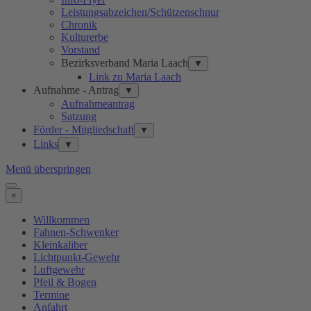
Leistungsabzeichen/Schützenschnur
Chronik
Kulturerbe
Vorstand
Bezirksverband Maria Laach
▼
Link zu Maria Laach
Aufnahme - Antrag
▼
Aufnahmeantrag
Satzung
Förder - Mitgliedschaft
▼
Links
▼
Menü überspringen
×
Willkommen
Fahnen-Schwenker
Kleinkaliber
Lichtpunkt-Gewehr
Luftgewehr
Pfeil & Bogen
Termine
Anfahrt