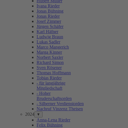
Hubert Müller
Ivana Rieder
Jonas Bühning
Jonas Rieder
Josef Zimmer
Jürgen Schäfer
Karl Häfner
Ludwig Braun
Lukas Sadler
Marco Mangerich
Marga Kinner
Norbert Saxler
Richard Simon
Sven Rösener
Thomas Hoffmann
Tobias Rieder
- für langjährige
Mitgliedschaft
- Hoher
Bruderschaftsorden
- Silberner Verdienstorden
Nachruf Vinzenz Theisen
2024
▼
Anna-Lena Rieder
Felix Bühning