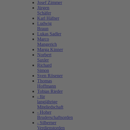
Josef Zimmer
Jürgen
Schäfer
Karl Häfner
Ludwig
Braun
Lukas Sadler
Marco
Mangerich
Marga Kinner
Norbert
Saxler
Richard
Simon
Sven Rösener
Thomas
Hoffmann
Tobias Rieder
- für
langjährige
Mitgliedschaft
- Hoher
Bruderschaftsorden
- Silberner
Verdienstorden