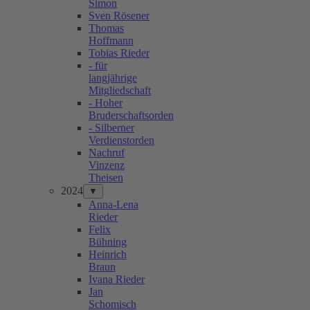
Simon
Sven Rösener
Thomas
Hoffmann
Tobias Rieder
- für
langjährige
Mitgliedschaft
- Hoher
Bruderschaftsorden
- Silberner
Verdienstorden
Nachruf
Vinzenz
Theisen
2024
▼
Anna-Lena
Rieder
Felix
Bühning
Heinrich
Braun
Ivana Rieder
Jan
Schomisch