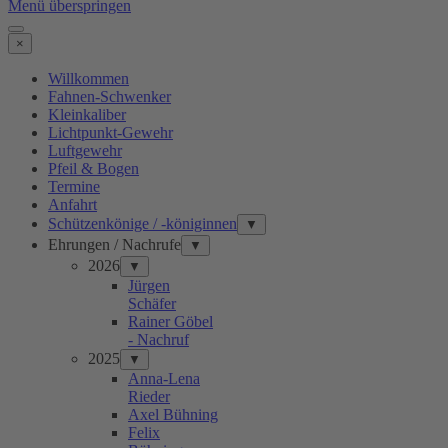
Menü überspringen
×
Willkommen
Fahnen-Schwenker
Kleinkaliber
Lichtpunkt-Gewehr
Luftgewehr
Pfeil & Bogen
Termine
Anfahrt
Schützenkönige / -königinnen
▼
Ehrungen / Nachrufe
▼
2026
▼
Jürgen
Schäfer
Rainer Göbel
- Nachruf
2025
▼
Anna-Lena
Rieder
Axel Bühning
Felix