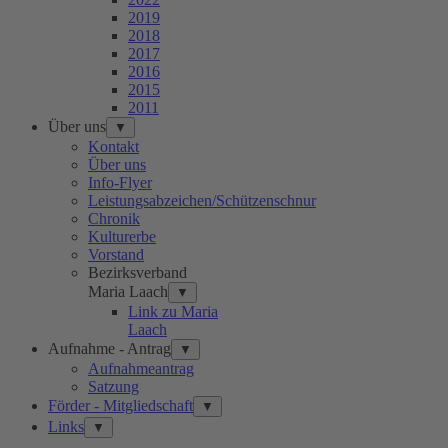
2019
2018
2017
2016
2015
2011
Über uns
▼
Kontakt
Über uns
Info-Flyer
Leistungsabzeichen/Schützenschnur
Chronik
Kulturerbe
Vorstand
Bezirksverband
Maria Laach
▼
Link zu Maria
Laach
Aufnahme - Antrag
▼
Aufnahmeantrag
Satzung
Förder - Mitgliedschaft
▼
Links
▼