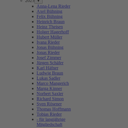
2025
▼
Anna-Lena Rieder
Axel Bühning
Felix Bühning
Heinrich Braun
Heinz Theisen
Holger Hagerhoff
Hubert Müller
Ivana Rieder
Jonas Bühning
Jonas Rieder
Josef Zimmer
Jürgen Schäfer
Karl Häfner
Ludwig Braun
Lukas Sadler
Marco Mangerich
Marga Kinner
Norbert Saxler
Richard Simon
Sven Rösener
Thomas Hoffmann
Tobias Rieder
- für langjährige
Mitgliedschaft