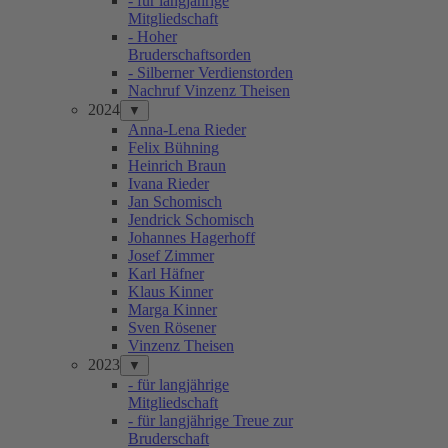
- für langjährige
Mitgliedschaft
- Hoher
Bruderschaftsorden
- Silberner Verdienstorden
Nachruf Vinzenz Theisen
2024
▼
Anna-Lena Rieder
Felix Bühning
Heinrich Braun
Ivana Rieder
Jan Schomisch
Jendrick Schomisch
Johannes Hagerhoff
Josef Zimmer
Karl Häfner
Klaus Kinner
Marga Kinner
Sven Rösener
Vinzenz Theisen
2023
▼
- für langjährige
Mitgliedschaft
- für langjährige Treue zur
Bruderschaft