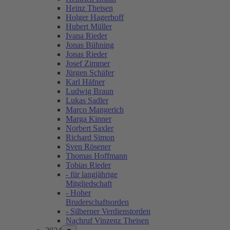
Heinz Theisen
Holger Hagerhoff
Hubert Müller
Ivana Rieder
Jonas Bühning
Jonas Rieder
Josef Zimmer
Jürgen Schäfer
Karl Häfner
Ludwig Braun
Lukas Sadler
Marco Mangerich
Marga Kinner
Norbert Saxler
Richard Simon
Sven Rösener
Thomas Hoffmann
Tobias Rieder
- für langjährige
Mitgliedschaft
- Hoher
Bruderschaftsorden
- Silberner Verdienstorden
Nachruf Vinzenz Theisen